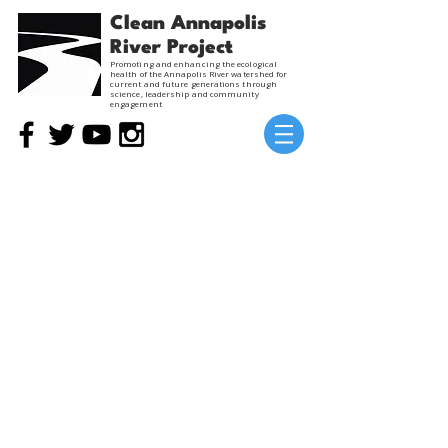
Clean Annapolis
River Project
Promoting and enhancing the ecological
health of the Annapolis River watershed for
current and future generations through
science, leadership and community
engagement
La Restauration et
l’amélioration des terres
humides dans le paysage
fonctionnel
Projet passé
View in English