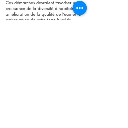
Ces démarches devraient favoriser une
croissance de la diversité d’habitats, une
amélioration de la qualité de l’eau et la
préservation de cette terre humide
comme lieu de stockage du carbone et
d’autres nutriments.
La Ferme Newington, Mount Hannley -
La Ferme Newington comprend une
secteur de pâturage pour les moutons où
ces animaux avaient accès à un marais
et à une bassière boisée. Une clôture
d’exclusion a été installée pour éliminer
les moutons de la zone humide afin
d’empêcher la compaction du sol causée
par le piétinement, prévenir le broutage
de la végétation de la terre humide et
réduire les ajouts de nutriments et de
sédiments dans l’eau. Avec ces travaux,
on prévoit une augmentation de la
diversité écologique du site, une
amélioration de la qualité de l’eau et la
préservation de cette zone humide